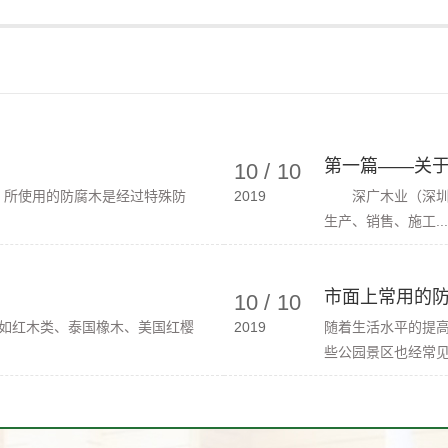
第一篇——关
10
/
10
。所使用的防腐木是经过特殊防
2019
深广木业（深圳）
生产、销售、施工...
市面上常用的防
10
/
10
如红木类、泰国橡木、美国红樱
2019
随着生活水平的提
些公园景区也经常见到