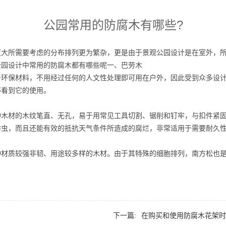
公园常用的防腐木有哪些?
更大所需要考虑的分布排列更为繁杂，更是由于景观公园设计是在室外，
公园设计中常用的防腐木都有哪些呢一、巴劳木
于环保材料，不用经过任何的人文性处理即可用在户外，因此受到众多设
够看到它的使用。
种木材的木纹笔直、无孔，易于用常见工具切割、锯削和钉牢，与扣件紧
防虫，而且还能有效的抵抗天气条件所造成的腐烂，非常适用于需要耐久
种材质较强非韧、用途较多样的木材。由于其特殊的细胞排列，南方松也
下一篇:
在购买和使用防腐木花架时