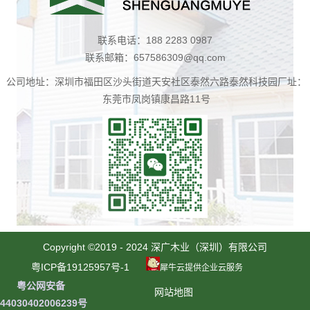
联系电话：188 2283 0987
联系邮箱：657586309@qq.com
公司地址：深圳市福田区沙头街道天安社区泰然六路泰然科技园厂址：
东莞市凤岗镇康昌路11号
扫
一
Copyright ©2019 - 2024 深广木业（深圳）有限公司
扫
粤ICP备19125957号-1
犀牛云提供企业云服务
咨
粤公网安备
网站地图
询
44030402006239号