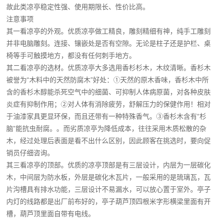
故此类凉亭稳定性强、使用期限长、性价比高。
注意事项
其一看凉亭的外观。优质凉亭做工精良，雕刻精细有神，纯手工雕刻
并非电脑雕刻。连接、镶嵌处是否有空隙。无论是柱子还是护栏、桌
椅等手可触摸地方，都没有任何刺手地方。
其二看凉亭的选材。优质凉亭大多选用香杉杉木，木纹清晰。香杉木
被誉为“木料中的天然防腐木”好处：①天然的原木香味，香杉木中所
含的香杉木醇能杀死空气中的细菌、可抑制人体病原菌，对各种皮肤
炎症有抑制作用；②对人体有消除疲劳，舒解压力的保健作用！相对
于油漆家具更显环保，而且还带有一种特殊香气。③香杉木含有“杉
脑”能抗虫耐腐。。而劣质凉亭为降低成本，往往采用木质松散的杂
木，经过处理后表面是看不出什么区别，因此顾客在挑选时，要向促
销员仔细咨询。
其三看凉亭的顶部。优质的凉亭顶部是有三层设计，内层为一层碳化
木，中间层为防水板，外层是碳化木瓦片，一般采用的是琉璃瓦，瓦
片沟槽具有排水功能，三层设计不易漏水，可以放心置于室外。亭子
内灯的线路都是出厂前布好的，亭子葫芦顶四根米字形横梁里面有开
槽，葫芦顶里面自带有电线。