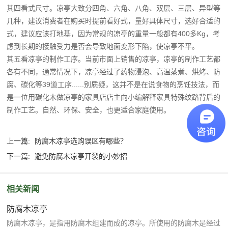
其四看式尺寸。凉亭大致分四角、六角、八角、双层、三层、异型等
几种，建议消费者在购买时提前看好式，量好具体尺寸，选好合适的
式，建议应该打地基，因为常规的凉亭的重量一般都有400多Kg，考
虑到长期的接触受力是否会导致地面变形下陷，使凉亭不平。
其五看凉亭的制作工序。当前市面上销售的凉亭，凉亭的制作工艺都
各有不同，通常情况下，凉亭经过了药物浸泡、高温蒸煮、烘烤、防
腐、碳化等39道工序......别质疑，这并不是在说食物的烹饪技法，而
是一位用碳化木做凉亭的家具店店主向小编解释家具特殊纹路背后的
制作工艺。自然、环保、安全，也更适合家庭使用。
上一篇:
防腐木凉亭选购误区有哪些？
下一篇:
避免防腐木凉亭开裂的小妙招
相关新闻
防腐木凉亭
防腐木凉亭，是指用防腐木组建而成的凉亭。所使用的防腐木是经过