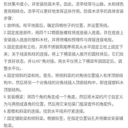
形状集中度小，并安装防腐木亭。因此，凉亭经常与山脉，水和绿色
景观相结合。凉亭可以更好地发挥这些作用。防腐木凉亭的具体安装
步骤：
1.放样线。校平地面后，确定四根柱子的位置，并设置壳线。
2.固定底座部件，用四个12颗膨胀螺栓将底座嵌入底面，并在底座上
安装插入底座的塑料木柱，并将喷嘴和预埋件与焊接连接电极。
3.固定底座和立柱，并用不锈钢燕尾榫将其从水平固定立柱上固定下
来；关于线梁和柱的连接。将上下横梁插入敞开的圆柱体后，它们处
于良好状态，并以45°角对接。用水平仪将上下横梁牢固固定后，调
整水平仪。
4.固定倾斜的梁和柱。首先，将倾斜梁的对角线位置插入有序顶部结
构中，然后将另一个对角线的对角线插入顶部结构中，即连接塑料木
顶部结构。
5.安装横梁：将四个角的角变成一个角度，然后将木梁的尺寸自定义
为与两侧成直角的位置，然后用它来包装门槛梁套件的角配件。
6.屋檐和斜梁的连接。找到水平线并拧紧连接。
7.固定辅助梁和倾斜梁。根据标签，在指定位置钻孔并用螺丝安装辅
助梁。