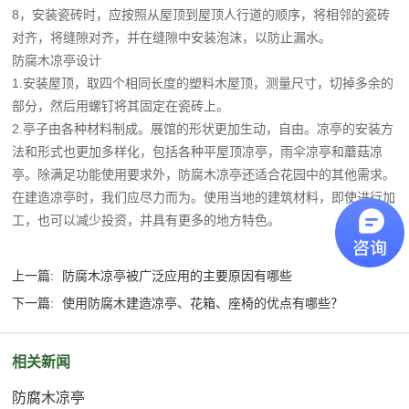
8，安装瓷砖时，应按照从屋顶到屋顶人行道的顺序，将相邻的瓷砖
对齐，将缝隙对齐，并在缝隙中安装泡沫，以防止漏水。
防腐木凉亭设计
1.安装屋顶，取四个相同长度的塑料木屋顶，测量尺寸，切掉多余的
部分，然后用螺钉将其固定在瓷砖上。
2.亭子由各种材料制成。展馆的形状更加生动，自由。凉亭的安装方
法和形式也更加多样化，包括各种平屋顶凉亭，雨伞凉亭和蘑菇凉
亭。除满足功能使用要求外，防腐木凉亭还适合花园中的其他需求。
在建造凉亭时，我们应尽力而为。使用当地的建筑材料，即使进行加
工，也可以减少投资，并具有更多的地方特色。
上一篇:
防腐木凉亭被广泛应用的主要原因有哪些
下一篇:
使用防腐木建造凉亭、花箱、座椅的优点有哪些？
相关新闻
防腐木凉亭