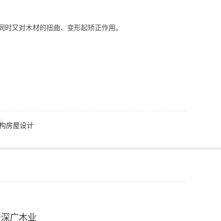
同时又对木材的扭曲、变形起矫正作用。
结构房屋设计
于深广木业