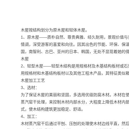
木屋按结构划分为原木屋和轻体木屋。
1、原木屋——质朴自然、尊贵典雅、经久耐用，景观价值
情调，深受游客的喜爱和向往。因其出色的节能、环保、保
国，南智利、古巴、亚州的日本、韩国，无处不显现着她的
木屋
2、轻型木屋——轻型木结构是用规格材及木基结构板材或
用规格材和木基结构板材以及其他工程木产品，其特征类似
木屋加工工艺
3、选材：
为了保证木屋的美丽和坚固，多选用优级防腐木材。木材在
蒸汽窑干处理，来控制木材内部水分，大程度上降低木材内
式，使木结构建筑更加稳定、舒适。
4、加工：
木材蒸汽窑干后通过平刨、压刨的处理使木材边线平直，然