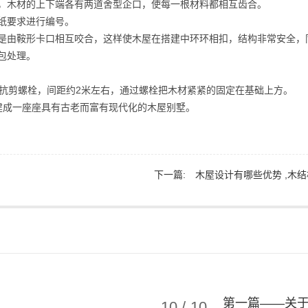
，木材的上下端各有两道舍型企口，使每一根材料都相互齿合。
纸要求进行编号。
是由鞍形卡口相互咬合，这样使木屋在搭建中环环相扣，结构非常安全，
包处理。
右抗剪螺栓，间距约2米左右，通过螺栓把木材紧紧的固定在基础上方。
建成一座座具有古老而富有现代化的木屋别墅。
下一篇:
木屋设计有哪些优势 ,木
第一篇——关
10
/
10