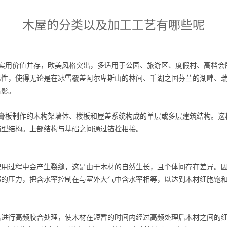
木屋的分类以及加工工艺有哪些呢
与实用价值并存，欧美风格突出，多适用于公园、旅游区、度假村、高档会
温性，使得无论是在冰雪覆盖阿尔卑斯山的林间、千湖之国芬兰的湖畔、
倩影。
石膏板制作的木构架墙体、楼板和屋盖系统构成的单层或多层建筑结构。这
箱型结构。上部结构与基础之间通过锚栓相接。
使用过程中会产生裂缝，这是由于木材的自然生长，且个体间存在差异。
部的压力，把含水率控制在与室外大气中含水率相等，以达到木材细胞饱
后进行高频胶合处理，使木材在短暂的时间内经过高频处理后木材之间的