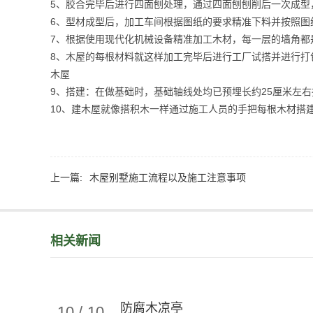
5、胶合完毕后进行四面刨处理，通过四面刨刨削后一次成型
6、型材成型后，加工车间根据图纸的要求精准下料并按照图
7、根据使用现代化机械设备精准加工木材，每一层的墙角都
8、木屋的每根材料就这样加工完毕后进行工厂试搭并进行打
木屋
9、搭建：在做基础时，基础轴线处均已预埋长约25厘米左
10、建木屋就像搭积木一样通过施工人员的手把每根木材搭
上一篇:
木屋别墅施工流程以及施工注意事项
相关新闻
防腐木凉亭
10
/
10