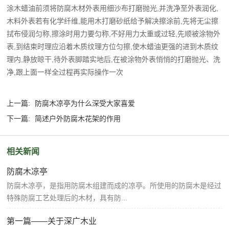
涂木蜡油前须将防腐木材外表用细沙布打磨抛光,并洗净至外表润化,
木料外表若有化学纤维,能用木打磨砂纸给予解决擦涂前,先将无尘擦
拭布侵润匀称,擦涂时用力要匀称,不好用力太重或过轻,先顺被涂物外
表,到结束时理应沿着木质纹理方位匀擦,使木蜡油更强的进到木质纹
理内,静放晾干,待外表脚踏实地后,在被涂物外表悄悄的打磨抛光、洗
净,跟上面一样全过程再实际操作一次
上一篇:
防腐木凉亭为什么深受大家喜爱
下一篇:
简述户外防腐木花架的作用
相关新闻
防腐木凉亭
防腐木凉亭，是指用防腐木组建而成的凉亭。所使用的防腐木是经过
特殊防腐工艺处理后的木材，具有防...
第一篇——关于深广木业