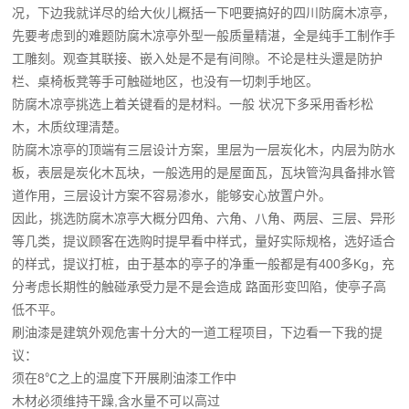
况，下边我就详尽的给大伙儿概括一下吧要搞好的四川防腐木凉亭，
先要考虑到的难题防腐木凉亭外型一般质量精湛，全是纯手工制作手
工雕刻。观查其联接、嵌入处是不是有间隙。不论是柱头還是防护
栏、桌椅板凳等手可触碰地区，也没有一切刺手地区。
防腐木凉亭挑选上着关键看的是材料。一般 状况下多采用香杉松
木，木质纹理清楚。
防腐木凉亭的顶端有三层设计方案，里层为一层炭化木，内层为防水
板，表层是炭化木瓦块，一般选用的是屋面瓦，瓦块管沟具备排水管
道作用，三层设计方案不容易渗水，能够安心放置户外。
因此，挑选防腐木凉亭大概分四角、六角、八角、两层、三层、异形
等几类，提议顾客在选购时提早看中样式，量好实际规格，选好适合
的样式，提议打桩，由于基本的亭子的净重一般都是有400多Kg，充
分考虑长期性的触碰承受力是不是会造成 路面形变凹陷，使亭子高
低不平。
刷油漆是建筑外观危害十分大的一道工程项目，下边看一下我的提
议：
须在8℃之上的温度下开展刷油漆工作中
木材必须维持干躁,含水量不可以高过