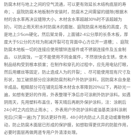
防腐木材与地上之间的空气流通，可以更有效延长木结构底层的寿
命；、庭院防腐木地板制作安装时，防腐木之间需留的缝隙(根据木
材的含水率再决议缝隙大小，木材含水率超越30%时不该超越为
好)，可防止雨天积水时防腐木的膨胀、庭院防腐木地板的高度，先
是地上少5cm硬化，然后架龙骨，上面铺2-4公分厚的长条木板，厚
度大于5公分的方柱为削减开裂可在背面中心方位开一道槽；、庭院
防腐木地板一切的连接应使用镀锌连接件或不锈钢连接件及五金制
品， 以抗腐蚀，一定不能使用不同金属件，不然很快会生锈，使木
制品结构受到根本损害；在制作和穿孔的过程中，应先用电钻打眼，
然后用螺丝等固定，防止造成人为的开裂；、尽可能使用现有尺寸及
形状，加工破损部分应涂刷防腐剂和户外防护涂料，因防腐木自身是
半成品，粗糙部分可在铺完后等木材含水率降到20%以下，再砂光一
遍，如想有更好的作用，外表整理干净后亦可涂刷外防护涂料。如遇
阴雨天，先用塑料布盖住，等天晴后再刷外保护涂料，注：涂刷后
24小时之内应防止雨水；、外表用户外防护涂料或油基类涂料涂刷
完后(只需一遍)为了到达更好作用，48小时内防止人员走动或重物移
动，防止防腐木面层已形成的保护膜，如想取得更优异的防脏作用，
必要时面层再做两道专用户外清漆处理。