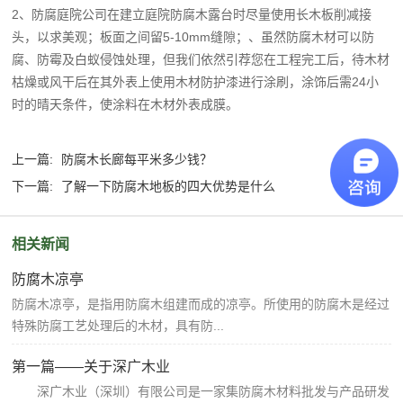
2、防腐庭院公司在建立庭院防腐木露台时尽量使用长木板削减接
头，以求美观；板面之间留5-10mm缝隙；、虽然防腐木材可以防
腐、防霉及白蚁侵蚀处理，但我们依然引荐您在工程完工后，待木材
枯燥或风干后在其外表上使用木材防护漆进行涂刷，涂饰后需24小
时的晴天条件，使涂料在木材外表成膜。
上一篇:
防腐木长廊每平米多少钱？
下一篇:
了解一下防腐木地板的四大优势是什么
相关新闻
防腐木凉亭
防腐木凉亭，是指用防腐木组建而成的凉亭。所使用的防腐木是经过
特殊防腐工艺处理后的木材，具有防...
第一篇——关于深广木业
深广木业（深圳）有限公司是一家集防腐木材料批发与产品研发