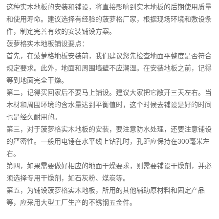
这种实木地板的安装和铺设，将直接影响到实木地板的后期使用质量
和使用寿命。建议选择有经验的菠萝格厂家，根据现场环境和敷设条
件，制定完善有效的安装铺设方案。
菠萝格实木地板铺设要点：
首先，在菠萝格地板安装前，我们建议您先检查地面平整度是否符合
规定要求。此外，地面和周围墙壁不应潮湿。在安装地板之前，记得
等到地面完全干燥。
第二，记得买回家后不要马上铺设。建议大家把它敞开三天左右。当
木材和周围环境的含水量达到平衡值时，这个时候去铺设是好的时间
也是经久耐用的。
第三，对于菠萝格实木地板的安装，要注意防水处理，还要注意铺设
的严密性。一般用电锤在水平线上钻孔时，孔距应保持在300毫米左
右。
第四，如果需要做好相应的地面干燥要求，则需要铺设干燥剂，并必
须选择专用干燥剂，如石灰粉、煤炭等。
第五，为铺设菠萝格实木地板，所用的其他辅助原材料和固定产品
等，应采用大型工厂生产的不锈钢五金件。