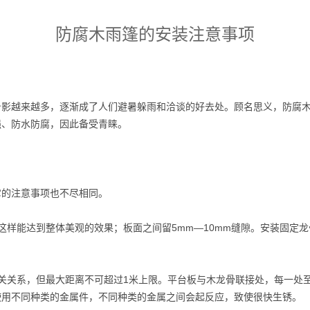
防腐木雨篷的安装注意事项
身影越来越多，逐渐成了人们避暑躲雨和洽谈的好去处。顾名思义，防腐
强、防水防腐，因此备受青睐。
它的注意事项也不尽相同。
这样能达到整体美观的效果；板面之间留5mm—10mm缝隙。安装固定
关关系，但最大距离不可超过1米上限。平台板与木龙骨联接处，每一处
使用不同种类的金属件，不同种类的金属之间会起反应，致使很快生锈。