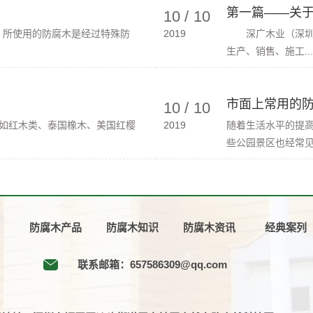
第一篇——关
10
/
10
。所使用的防腐木是经过特殊防
2019
深广木业（深圳）
生产、销售、施工...
市面上常用的防
10
/
10
如红木类、泰国橡木、美国红樱
2019
随着生活水平的提
些公园景区也经常见到
防腐木产品
防腐木知识
防腐木资讯
经典案列
联系邮箱：657586309@qq.com