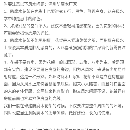
时要注意以下风水问题：深圳防腐木厂家
1、防腐木花架在色彩上也要讲究五行，黑色、蓝瓦白身，这在风水
学中均是忌讳的颜色。
2、如果别墅的空间不大，建议不要轻易搭建花架，因为花架的体积
可能会遮挡你房屋的光线。
3、防腐木花架不能见狗屋。花架是人乘凉休憩之所，而狗屋在风水
上来说其本质是脏乱恶臭的，因此喜爱猫猫狗狗的铲屎官们就需要注
意了。
4、花架不要有角，因为花架一般以圆形、五角、八角为主，若是顶
部有尖角，建议不要建在房屋的旁边，因为从风水上来说有尖角易冲
射房屋，这是一种形煞。郑州防腐木厂家5、花架不宜建立在房屋前
面，因为从风水上来说容易招来厄运，招来小人陷害，而且对在里面
的人的身体健康、交际往来也有影响，抛去风水问题不说，花架建在
房屋前面也容易挡住房屋的光线。
我们一般在修建防腐木花架的时候，不仅要注意整个周围的的环境，
同时也应当注意防腐木的质量问题，做好建设，长久的使用。