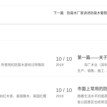
下一篇:
防腐木厂家讲述防腐木葡萄
第一篇——关
10
/
10
。所使用的防腐木是经过特殊防
2019
深广木业（深圳）
生产、销售、施工...
市面上常用的防
10
/
10
如红木类、泰国橡木、美国红樱
2019
随着生活水平的提
些公园景区也经常见到