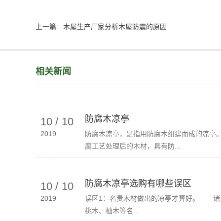
上一篇:
木屋生产厂家分析木屋防震的原因
相关新闻
防腐木凉亭
10
/
10
2019
防腐木凉亭，是指用防腐木组建而成的凉亭
腐工艺处理后的木材，具有防...
防腐木凉亭选购有哪些误区
10
/
10
2019
误区1：名贵木材做出的凉亭才算好。 诸
桃木、柚木等名...