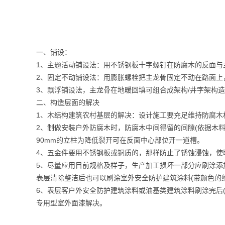
一、铺设：
1、主题活动铺设法：用不锈钢板十字螺钉在防腐木的反面与
2、固定不动铺设法：用膨胀螺栓把主龙骨固定不动在路面上
3、飘浮铺设法，主龙骨在地暖回填可组合成架构/井字架构
二、构造层面的解决
1、木结构建筑农村基层的解决：设计施工要充足维持防腐木
2、制做安裝户外防腐木时，防腐木中间得留的间隙(依据木料
90mm的立柱为降低裂开可在反面中心部位开一道槽。
4、五金件要用不锈钢板或铜质的，那样防止了锈蚀浸蚀，使
5、尽量应用目前规格及样子，生产加工损坏一部分应刷涂添
表层清除整洁后也可以刷涂室外安全防护建筑涂料(带颜色的
6、表层客户外安全防护建筑涂料或油基类建筑涂料刷涂完后
专用型室外面漆解决。