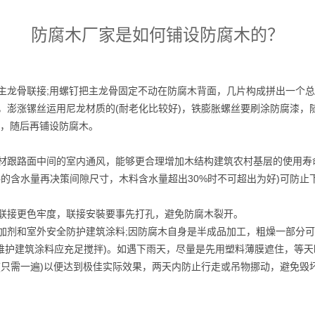
防腐木厂家是如何铺设防腐木的？
主龙骨联接;用螺钉把主龙骨固定不动在防腐木背面，几片构成拼出一个
，澎涨镙丝运用尼龙材质的(耐老化比较好)，铁膨胀螺丝要刷涂防腐漆，
造，随后再铺设防腐木。
材跟路面中间的室内通风，能够更合理增加木结构建筑农村基层的使用寿
的含水量再决策间隙尺寸，木料含水量超出30%时不可超出为好)可防止
联接更色牢度，联接安裝要事先打孔，避免防腐木裂开。
加剂和室外安全防护建筑涂料;因防腐木自身是半成品加工，粗燥一部分可
维护建筑涂料应充足搅拌)。如遇下雨天，尽量是先用塑料薄膜遮住，等
(只需一遍)以便达到极佳实际效果，两天内防止行走或吊物挪动，避免毁