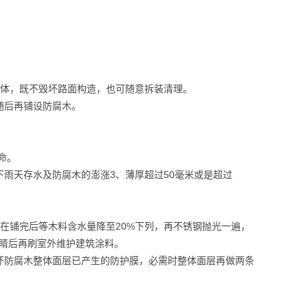
总体，既不毁坏路面构造，也可随意拆装清理。
随后再铺设防腐木。
命。
下雨天存水及防腐木的澎涨3、薄厚超过50毫米或是超过
在铺完后等木料含水量降至20%下列，再不锈钢抛光一遍，
天睛后再刷室外维护建筑涂料。
坏防腐木整体面层已产生的防护膜，必需时整体面层再做两条