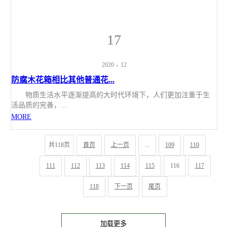
17
2020
-
12
防腐木花箱相比其他普通花...
物质生活水平逐渐提高的大时代环境下，人们更加注重于生
活品质的完善，...
MORE
共118页
首页
上一页
...
109
110
111
112
113
114
115
116
117
118
下一页
尾页