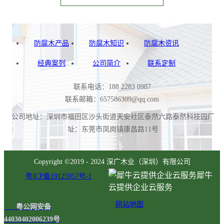
防腐木产品
防腐木知识
防腐木资讯
经典案列
公司简介
联系定制
联系电话：188 2283 0987
联系邮箱：657586309@qq.com
公司地址：深圳市福田区沙头街道天安社区泰然六路泰然科技园厂
址：东莞市凤岗镇康昌路11号
扫
一
Copyright ©2019 - 2024 深广木业（深圳）有限公司
扫
犀牛
粤ICP备19125957号-1
咨
云提供企业云服务
询
网站地图
粤公网安备
更
44030402006239号
多