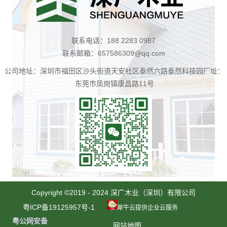
联系电话：188 2283 0987
联系邮箱：657586309@qq.com
公司地址：深圳市福田区沙头街道天安社区泰然六路泰然科技园厂址：
东莞市凤岗镇康昌路11号
扫
一
Copyright ©2019 - 2024 深广木业（深圳）有限公司
扫
粤ICP备19125957号-1
犀牛云提供企业云服务
咨
粤公网安备
网站地图